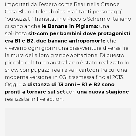
importati dall’estero come Bear nella Grande
Casa Blu o i Teletubbies. Fra i tanti personaggi
“pupazzati” transitati ne Piccolo Schermo italiano
ci sono anche
le Banane in Pigiama:
una
spiritosa
sit-com per bambini dove protagonisti
era B1 e B2, due banane antropomorfe
che
vivevano ogni giorni una disavventura diversa fra
le mura della loro grande abitazione. Di questo
piccolo cult tutto australiano è stato realizzato lo
show con pupazzi reali e vari cartoon fra cui una
moderna versione in CGI trasmessa fino al 2013.
Oggi –
a distanza di 13 anni – B1 e B2 sono
pronti a tornare sul set
con
una nuova stagione
realizzata in live action.