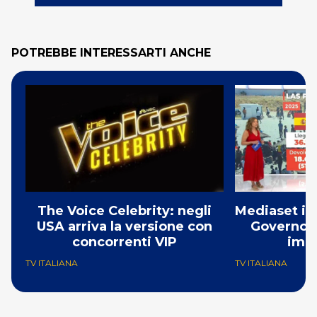
POTREBBE INTERESSARTI ANCHE
The Voice Celebrity: negli
Mediaset in 
USA arriva la versione con
Governo M
concorrenti VIP
imm
TV ITALIANA
TV ITALIANA