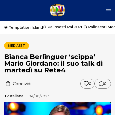
📺 Palinsesti Rai 2026
📺 Palinsesti Me
💔 Temptation Island
MEDIASET
Bianca Berlinguer ‘scippa’
Mario Giordano: il suo talk di
martedì su Rete4
Condividi
0
0
Tv Italiana
04/08/2023