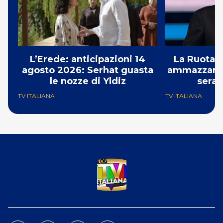
L’Erede: anticipazioni 14
La Ruota d
agosto 2026: Serhat guasta
ammazzando 
le nozze di Yldiz
serat
TV ITALIANA
TV ITALIANA