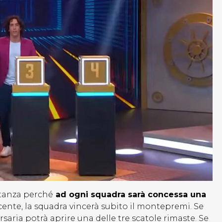
rtanza perché
ad ogni squadra sarà concessa una
cente, la squadra vincerà subito il montepremi. Se
rsaria potrà aprire una delle tre scatole rimaste. Se