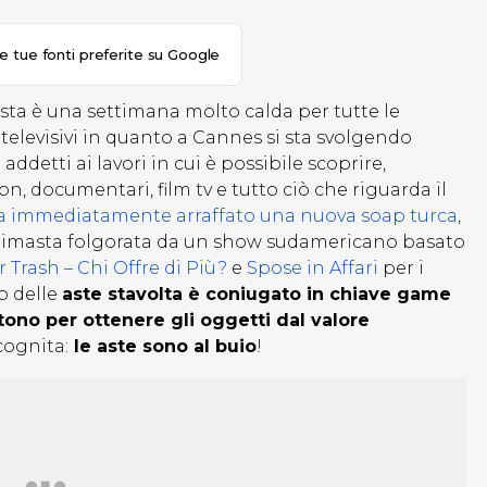
le tue fonti preferite su Google
sta è una settimana molto calda per tutte le
 televisivi in quanto a Cannes si sta svolgendo
ddetti ai lavori in cui è possibile scoprire,
on, documentari, film tv e tutto ciò che riguarda il
a immediatamente arraffato una nuova soap turca
,
rimasta folgorata da un show sudamericano basato
 Trash – Chi Offre di Più?
e
Spose in Affari
per i
o delle
aste stavolta è coniugato in chiave game
tono per ottenere gli oggetti dal valore
ognita:
le aste sono al buio
!