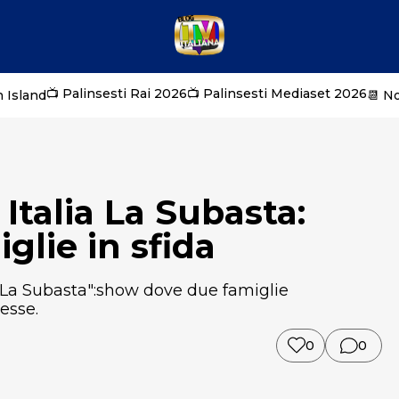
📺 Palinsesti Rai 2026
📺 Palinsesti Mediaset 2026
 Island
📆 N
Italia La Subasta:
glie in sfida
 " La Subasta":show dove due famiglie
esse.
0
0