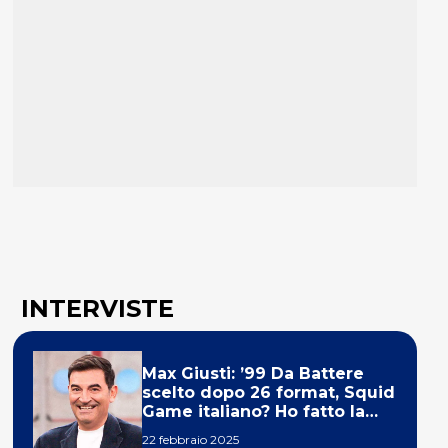
INTERVISTE
Max Giusti: ’99 Da Battere
scelto dopo 26 format, Squid
Game italiano? Ho fatto la
ola!’
22 febbraio 2025