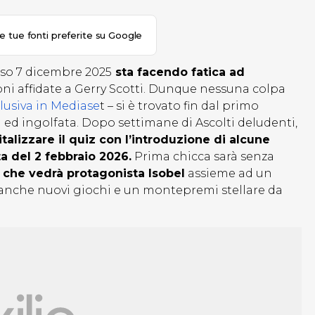
le tue fonti preferite su Google
rso 7 dicembre 2025
sta facendo fatica ad
oni affidate a Gerry Scotti. Dunque nessuna colpa
clusiva in Mediase
t – si è trovato fin dal primo
ed ingolfata. Dopo settimane di Ascolti deludenti,
vitalizzare il quiz con l’introduzione di alcune
ta del 2 febbraio 2026.
Prima chicca sarà senza
 che vedrà protagonista Isobel
assieme ad un
i anche nuovi giochi e un montepremi stellare da