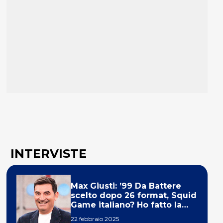
INTERVISTE
Max Giusti: ’99 Da Battere
scelto dopo 26 format, Squid
Game italiano? Ho fatto la
ola!’
22 febbraio 2025