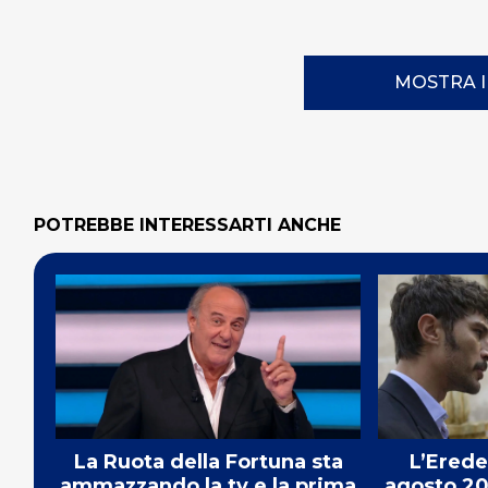
MOSTRA 
POTREBBE INTERESSARTI ANCHE
La Ruota della Fortuna sta
L’Erede
ammazzando la tv e la prima
agosto 20