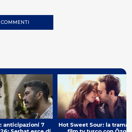
I COMMENTI
: anticipazioni 7
Hot Sweet Sour: la trama 
26: Serhat esce di
film tv turco con Özge