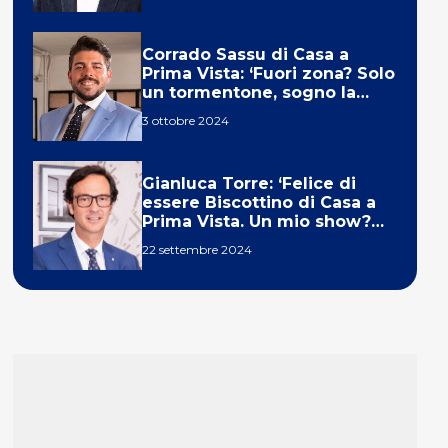
Corrado Sassu di Casa a
Prima Vista: ‘Fuori zona? Solo
un tormentone, sogno la
telecronaca di F1’
3 ottobre 2024
Gianluca Torre: ‘Felice di
essere Biscottino di Casa a
Prima Vista. Un mio show?
Un sogno’
22 settembre 2024