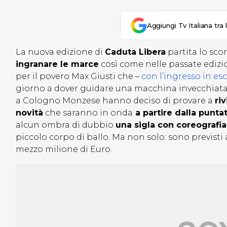
Aggiungi Tv Italiana tra 
La nuova edizione di
Caduta Libera
partita lo sco
ingranare le marce
così come nelle passate edizi
per il povero Max Giusti che –
con l’ingresso in es
giorno a dover guidare una macchina invecchiata 
a Cologno Monzese hanno deciso di provare a
ri
novità
che saranno in onda
a partire dalla punta
alcun ombra di dubbio
una sigla con coreografia
piccolo corpo di ballo. Ma non solo: sono previst
mezzo milione di Euro.