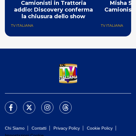
Camionisti in Trattoria
Misha Su
addio: Discovery conferma
Camionisti 
la chiusura dello show
uf
TV ITALIANA
TV ITALIANA
Chi Siamo
Contatti
Privacy Policy
Cookie Policy
Impostazioni Cookie