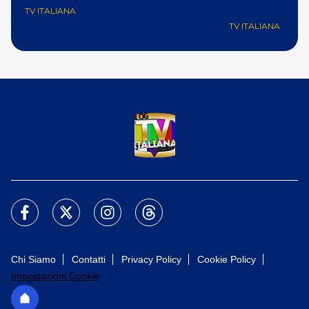
uf
TV ITALIANA
TV ITALIANA
Chi Siamo
Contatti
Privacy Policy
Cookie Policy
Impostazioni Cookie