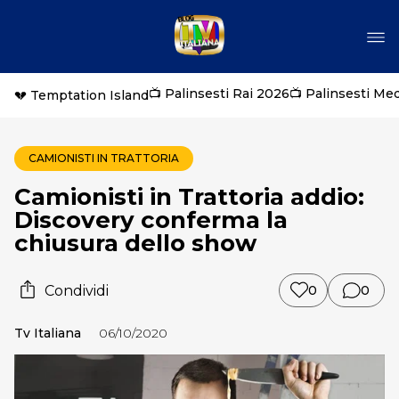
📺 Palinsesti Rai 2026
📺 Palinsesti Me
💔 Temptation Island
CAMIONISTI IN TRATTORIA
Camionisti in Trattoria addio:
Discovery conferma la
chiusura dello show
Condividi
0
0
Tv Italiana
06/10/2020