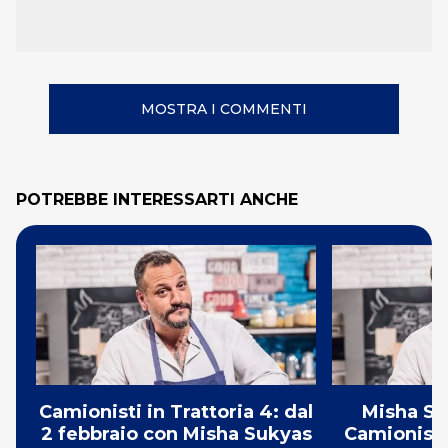
MOSTRA I COMMENTI
POTREBBE INTERESSARTI ANCHE
Camionisti in Trattoria 4: dal
Misha Su
2 febbraio con Misha Sukyas
Camionisti 