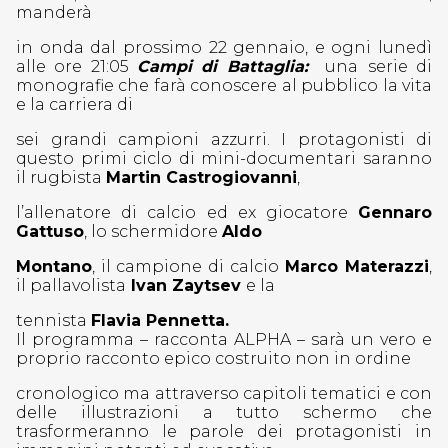
manderà
in onda dal prossimo 22 gennaio, e ogni lunedì
alle ore 21:05
Campi di Battaglia:
una
serie di
monografie che farà conoscere al pubblico la vita
e la carriera di
sei grandi campioni azzurri. I protagonisti di
questo primi ciclo di mini-documentari saranno
il rugbista
Martin Castrogiovanni
,
l’allenator
e di calcio ed ex giocatore
Gennaro
Gattuso
, lo schermidore
Aldo
Montano
, il campione di calcio
Marco Materazzi
,
il pallavolista
Ivan Zaytsev
e la
tennista
Flavia Pennetta.
Il programma – racconta ALPHA – sarà un vero e
proprio racconto epico costruito non in ordine
cronologico ma attraverso capitoli tematici e con
delle illustrazioni a tutto schermo che
trasformeranno le parole dei protagonisti in