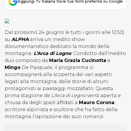
Aggiungi Tv Italiana tra le tue fonti preferite su Google
Dal prossimo 24 giugno (e tutti i giorni alle 12.50)
su
ALPHA
arriva un inedito show
documentaristico dedicato la mondo della
montagna:
L’Arca di Legno
. Condotto dall’inedito
duo composto da
Maria Grazia Cucinotta
e
Mingo
De Pasquale, il programma ci
accompagnerà alla scoperta dei vari aspetti
legati alla montagna: dalle storie di alcuni
protagonisti ai paesaggi mozzafiato. Questa
prima stagione de
L’Arca di Legno
verrà aperta e
chiusa da degli spazi affidati a
Mauro Corona
:
scrittore alpinista e scultore che ha fatto della
montagna l’ispirazione dei suoi romanzi.