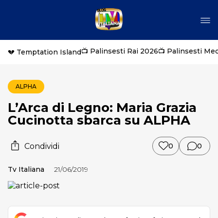
📺 Palinsesti Rai 2026
📺 Palinsesti Me
💔 Temptation Island
ALPHA
L’Arca di Legno: Maria Grazia
Cucinotta sbarca su ALPHA
Condividi
0
0
Tv Italiana
21/06/2019