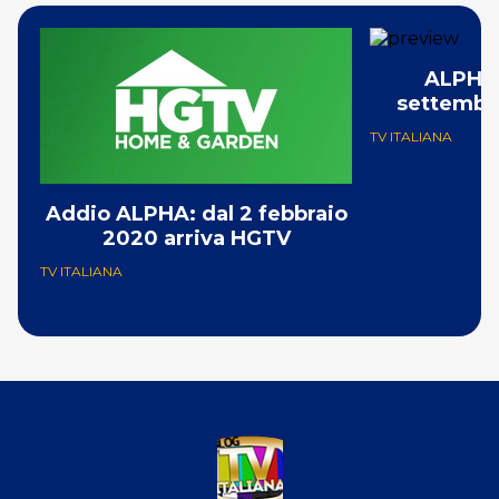
ALPHA: 
settembre
TV ITALIANA
Addio ALPHA: dal 2 febbraio
2020 arriva HGTV
TV ITALIANA