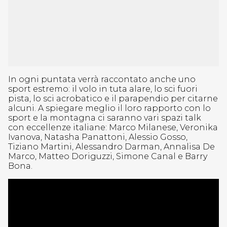
In ogni puntata verrà raccontato anche uno
sport estremo: il volo in tuta alare, lo sci fuori
pista, lo sci acrobatico e il parapendio per citarne
alcuni. A spiegare meglio il loro rapporto con lo
sport e la montagna ci saranno vari spazi talk
con eccellenze italiane: Marco Milanese, Veronika
Ivanova, Natasha Panattoni, Alessio Gosso,
Tiziano Martini, Alessandro Darman, Annalisa De
Marco, Matteo Doriguzzi, Simone Canal e Barry
Bona.