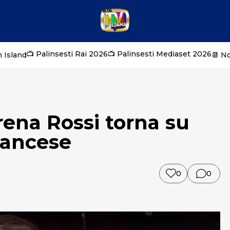
📺 Palinsesti Rai 2026
📺 Palinsesti Mediaset 2026
 Island
📆 N
ena Rossi torna su
rancese
0
0