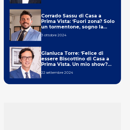
Corrado Sassu di Casa a
Prima Vista: ‘Fuori zona? Solo
un tormentone, sogno la
telecronaca di F1’
3 ottobre 2024
Gianluca Torre: ‘Felice di
essere Biscottino di Casa a
Prima Vista. Un mio show?
Un sogno’
22 settembre 2024