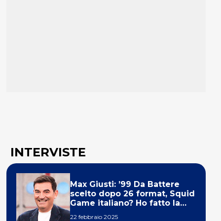
INTERVISTE
Max Giusti: ’99 Da Battere
scelto dopo 26 format, Squid
Game italiano? Ho fatto la
ola!’
22 febbraio 2025