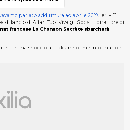
le tue fonti preferite su Google
vevamo parlato addirittura ad aprile 2019
. Ieri – 21
 lancio di Affari Tuoi Viva gli Sposi, il direttore di
rmat francese La Chanson Secrète sbarcherà
 direttore ha snocciolato alcune prime informazioni