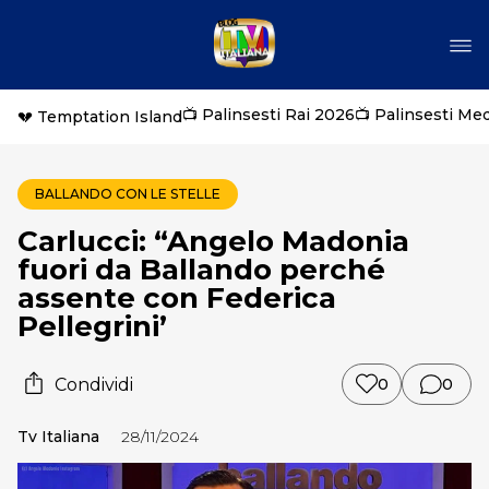
📺 Palinsesti Rai 2026
📺 Palinsesti Me
💔 Temptation Island
BALLANDO CON LE STELLE
Carlucci: “Angelo Madonia
fuori da Ballando perché
assente con Federica
Pellegrini’
Condividi
0
0
Tv Italiana
28/11/2024