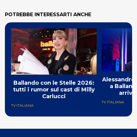
POTREBBE INTERESSARTI ANCHE
Alessandro 
Ballando con le Stelle 2026:
a Balland
tutti i rumor sul cast di Milly
arriva
Carlucci
TV ITALIANA
TV ITALIANA