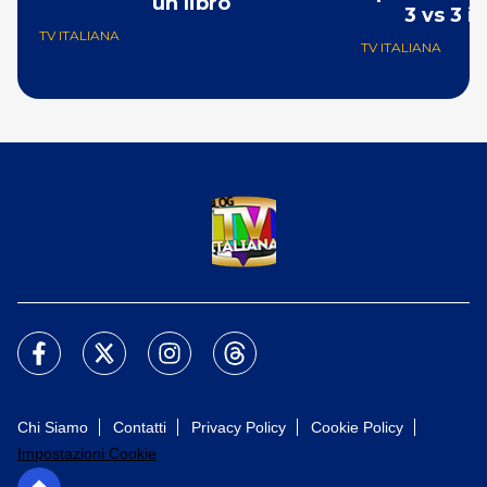
un libro
3 
TV ITALIANA
TV ITALIANA
Chi Siamo
Contatti
Privacy Policy
Cookie Policy
Impostazioni Cookie