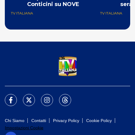
Conticini su NOVE
sera
TV ITALIANA
TV ITALIANA
Chi Siamo
Contatti
Privacy Policy
Cookie Policy
Impostazioni Cookie