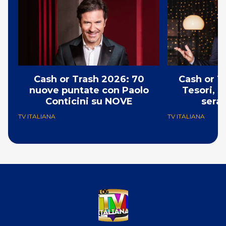
Cash or Trash 2026: 70
Cash or T
nuove puntate con Paolo
Tesori, s
Conticini su NOVE
sera
TV ITALIANA
TV ITALIANA