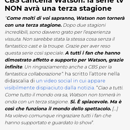
CBS cancella Watson: la serie tv
NON avrà una terza stagione
“
Come molti di voi sapranno, Watson non tornerà
con una terza stagione.
Dopo due stagioni
incredibili, sono davvero grato per l’esperienza
vissuta. Non sarebbe stata la stessa cosa senza il
fantastico cast e la troupe. Grazie per aver reso
questa serie così speciale.
A tutti i fan che hanno
dimostrato affetto e supporto per Watson, grazie
infinite
. Un ringraziamento anche a CBS per la
fantastica collaborazione”
: ha scritto l’attore nella
didascalia di
un video social in cui appare
visibilmente dispiaciuto dalla notizia
. “
Ciao a tutti.
Come tutto il mondo ora sa, Watson non tornerà in
onda con un terza stagione.
Si. È spiacevole. Ma è
così che funziona il mondo dello spettacolo.
[…]
Ma volevo comunque ringraziare tutti i fan che
hanno supportato e guardato lo show
“.