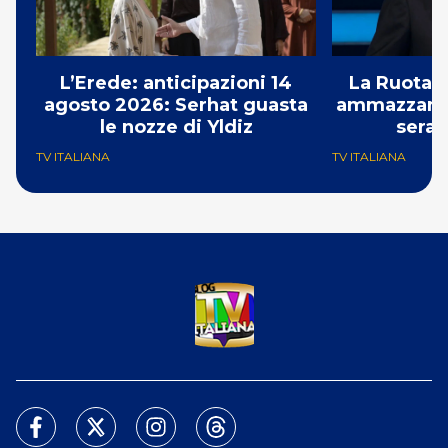
L’Erede: anticipazioni 14
La Ruota d
agosto 2026: Serhat guasta
ammazzando 
le nozze di Yldiz
serat
TV ITALIANA
TV ITALIANA