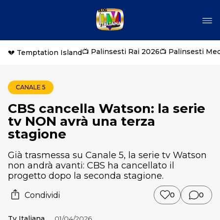
📺 Palinsesti Rai 2026
📺 Palinsesti Me
💔 Temptation Island
CANALE 5
CBS cancella Watson: la serie
tv NON avrà una terza
stagione
Già trasmessa su Canale 5, la serie tv Watson
non andrà avanti: CBS ha cancellato il
progetto dopo la seconda stagione.
Condividi
0
0
Tv Italiana
01/04/2026