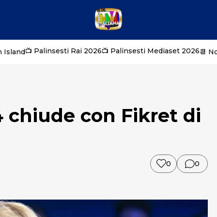
📺 Palinsesti Rai 2026
📺 Palinsesti Mediaset 2026
 Island
📆 N
 chiude con Fikret di
0
0