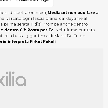
le tue fonti preferite su Google
oni di spettatori medi,
Mediaset non può fare a
i varcato ogni fascia oraria, dal daytime al
a prima serata. Il dizi irrompe anche dentro
e dentro C’è Posta per Te
. Nell’ultima puntata
ti alla busta gigantesca di Maria De Filippi
erie interpreta Firket Fekeli
.