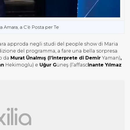
rra Amara, a C’è Posta per Te
mara approda negli studi del people show di Maria
edizione del programma, a fare una bella sorpresa
to da
Murat Ünalmış (l’interprete di Demir
Yaman)
,
an
Hekimoglu) e
Uğur G
üneş (l’affasc
inante Yılmaz