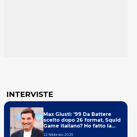
INTERVISTE
Max Giusti: ’99 Da Battere
scelto dopo 26 format, Squid
Game italiano? Ho fatto la
ola!’
22 febbraio 2025