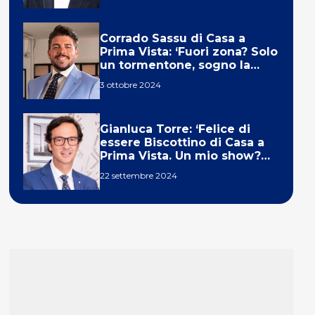
Corrado Sassu di Casa a
Prima Vista: ‘Fuori zona? Solo
un tormentone, sogno la
telecronaca di F1’
3 ottobre 2024
Gianluca Torre: ‘Felice di
essere Biscottino di Casa a
Prima Vista. Un mio show?
Un sogno’
22 settembre 2024