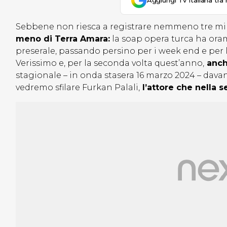
Aggiungi Tv Italiana tra 
Sebbene non riesca a registrare nemmeno tre mili
meno di Terra Amara:
la soap opera turca ha orama
preserale, passando persino per i week end e per l
Verissimo e, per la seconda volta quest’anno,
anch
stagionale – in onda stasera 16 marzo 2024 – davan
vedremo sfilare Furkan Palali,
l’attore che nella s