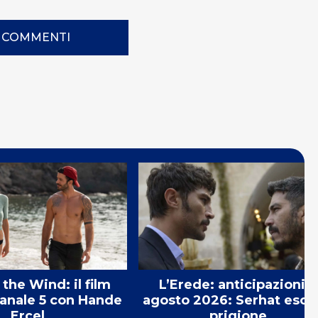
I COMMENTI
the Wind: il film
L’Erede: anticipazioni 7
Canale 5 con Hande
agosto 2026: Serhat esce
Erçel
prigione