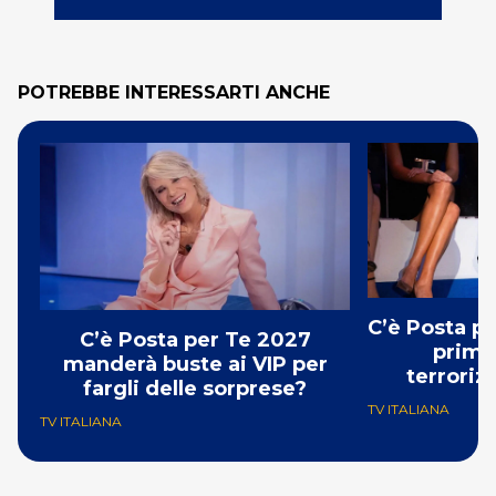
POTREBBE INTERESSARTI ANCHE
C’è Posta p
C’è Posta per Te 2027
prima:
manderà buste ai VIP per
terroriz
fargli delle sorprese?
TV ITALIANA
TV ITALIANA