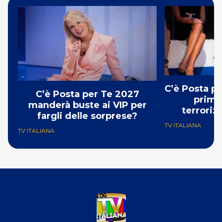
C’è Posta p
C’è Posta per Te 2027
prima:
manderà buste ai VIP per
terroriz
fargli delle sorprese?
TV ITALIANA
TV ITALIANA