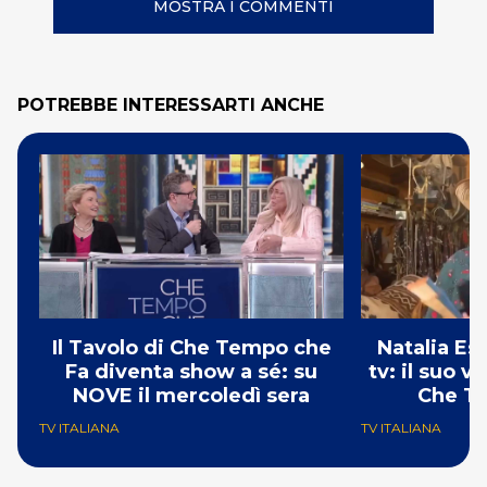
MOSTRA I COMMENTI
POTREBBE INTERESSARTI ANCHE
Il Tavolo di Che Tempo che
Natalia Es
Fa diventa show a sé: su
tv: il suo 
NOVE il mercoledì sera
Che T
TV ITALIANA
TV ITALIANA