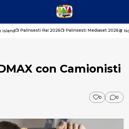
📺 Palinsesti Rai 2026
📺 Palinsesti Mediaset 2026
 Island
📆 N
 DMAX con Camionisti
0
0