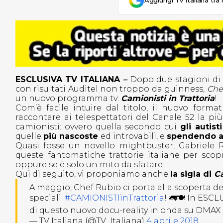
Aggiungi Tv Italiana tra 
ESCLUSIVA TV ITALIANA
–
Dopo due stagioni di
con risultati Auditel non troppo da guinness,
Che
un nuovo programma tv:
Camionisti in Trattoria
!
Com’è facile intuire dal titolo, il nuovo form
raccontare ai telespettatori del Canale 52 la più
camionisti: ovvero quella secondo cui
gli autist
quelle
più nascoste
ed introvabili, e
spendendo an
Quasi fosse un novello mightbuster, Gabriele 
queste fantomatiche trattorie italiane per scop
oppure se è solo un mito da sfatare.
Qui di seguito, vi proponiamo anche
la sigla di
Ca
A maggio, Chef Rubio ci porta alla scoperta del
speciali:
#CAMIONISTIinTrattoria
! 🚛🍽️ In ESCL
di questo nuovo docu-reality in onda su DMAX 
— TV Italiana (@TV_Italiana)
4 aprile 2018