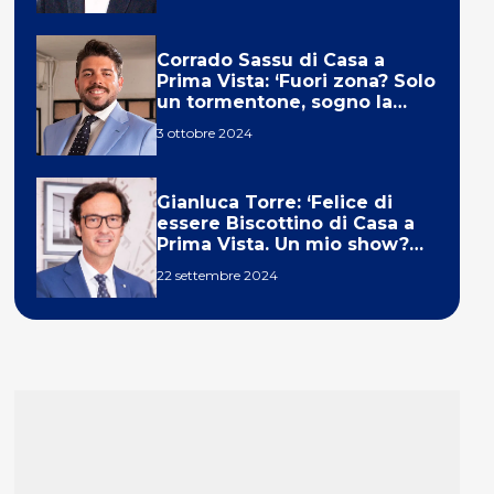
Corrado Sassu di Casa a
Prima Vista: ‘Fuori zona? Solo
un tormentone, sogno la
telecronaca di F1’
3 ottobre 2024
Gianluca Torre: ‘Felice di
essere Biscottino di Casa a
Prima Vista. Un mio show?
Un sogno’
22 settembre 2024