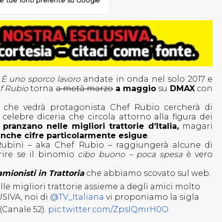
le tue fonti preferite su Google
È uno sporco lavoro
andate in onda nel solo 2017 e
f Rubio
torna
a metà marzo
a maggio
su
DMAX
con
at che vedrà protagonista Chef Rubio cercherà di
 celebre diceria che circola attorno alla figura dei
i pranzano nelle migliori trattorie d’Italia,
magari
che cifre particolarmente esigue
.
Rubini – aka Chef Rubio – raggiungerà alcune di
rire se il binomio
cibo buono – poca spesa
è vero
mionisti in Trattoria
che abbiamo scovato sul web.
le migliori trattorie assieme a degli amici molto
USIVA, noi di
@TV_Italiana
vi proponiamo la sigla
(Canale 52).
pic.twitter.com/ZpsIQmrH0O