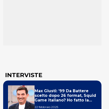
INTERVISTE
Max Giusti: ’99 Da Battere
scelto dopo 26 format, Squid
Game italiano? Ho fatto la
ola!’
22 febbraio 2025