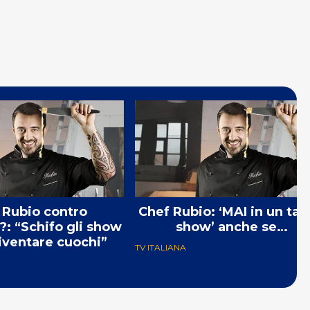
 Rubio contro
Chef Rubio: ‘MAI in un tal
: “Schifo gli show
show’ anche se…
diventare cuochi”
TV ITALIANA