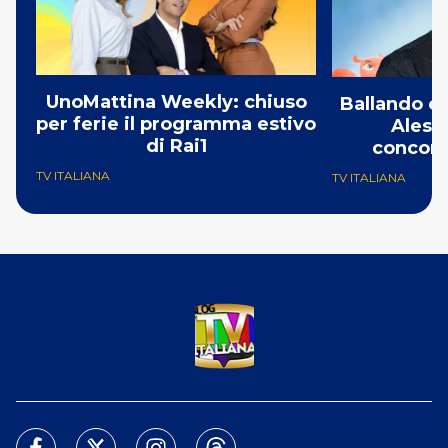
UnoMattina Weekly: chiuso
Ballando co
per ferie il programma estivo
Aless
di Rai1
concorr
TV ITALIANA
TV ITALIANA