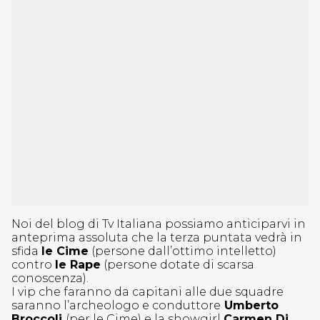
Noi del blog di Tv Italiana possiamo anticiparvi in
anteprima assoluta che la terza puntata vedrà in
sfida
le Cime
(persone dall’ottimo intelletto)
contro
le Rape
(persone dotate di scarsa
conoscenza).
I vip che faranno da capitani alle due squadre
saranno l’archeologo e conduttore
Umberto
Broccoli
(per le Cime) e la showgirl
Carmen Di