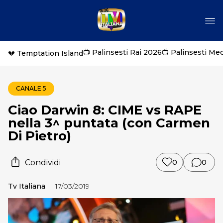
📺 Palinsesti Rai 2026
📺 Palinsesti Me
💔 Temptation Island
CANALE 5
Ciao Darwin 8: CIME vs RAPE
nella 3^ puntata (con Carmen
Di Pietro)
Condividi
0
0
Tv Italiana
17/03/2019