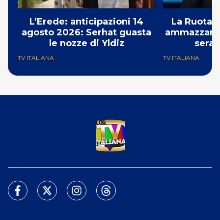
L’Erede: anticipazioni 14
La Ruota d
agosto 2026: Serhat guasta
ammazzando 
le nozze di Yldiz
serat
TV ITALIANA
TV ITALIANA