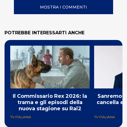
MOSTRA I COMMENTI
POTREBBE INTERESSARTI ANCHE
Il Commissario Rex 2026: la
Sanremo 2
trama e gli episodi della
cancella e 
nuova stagione su Rai2
G
TV ITALIANA
TV ITALIANA