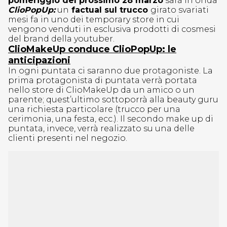
pomeriggio del prossimo 28 marzo
sarà in onda
ClioPopUp:
un
factual sul trucco
girato svariati
mesi fa in uno dei temporary store in cui
vengono venduti in esclusiva prodotti di cosmesi
del brand della youtuber.
ClioMakeUp conduce ClioPopUp: le
anticipazioni
In ogni puntata ci saranno due protagoniste. La
prima protagonista di puntata verrà portata
nello store di ClioMakeUp da un amico o un
parente; quest’ultimo sottoporrà alla beauty guru
una richiesta particolare (trucco per una
cerimonia, una festa, ecc.). Il secondo make up di
puntata, invece, verrà realizzato su una delle
clienti presenti nel negozio.