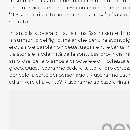
misteri del passato. I due chiederanno aiuto e su
brillante vicequestore di Ancona nonché marito del
“Nessuno è riuscito ad amare chi amava”, dirà Viol
segreto…
Intanto la suocera di Laura (Lina Sastri) sente il 
matrimonio del figlio, ma anche per una sconvolge
erotismo e parole non dette, tradimenti e verità n
tra storia e modernità della sontuosa provincia ma
amorose, della bramosia di potere e di ricchezza e 
gioco. Questi vedranno cadere tutte le loro certe
pericolo la sorte dei personaggi. Riusciranno Lau
ad arrivare alla verità? Riusciranno ad essere final