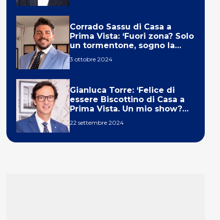
Corrado Sassu di Casa a
Prima Vista: ‘Fuori zona? Solo
un tormentone, sogno la
telecronaca di F1’
3 ottobre 2024
Gianluca Torre: ‘Felice di
essere Biscottino di Casa a
Prima Vista. Un mio show?
Un sogno’
22 settembre 2024