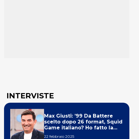
INTERVISTE
Max Giusti: ’99 Da Battere
scelto dopo 26 format, Squid
Game italiano? Ho fatto la
ola!’
22 febbraio 2025