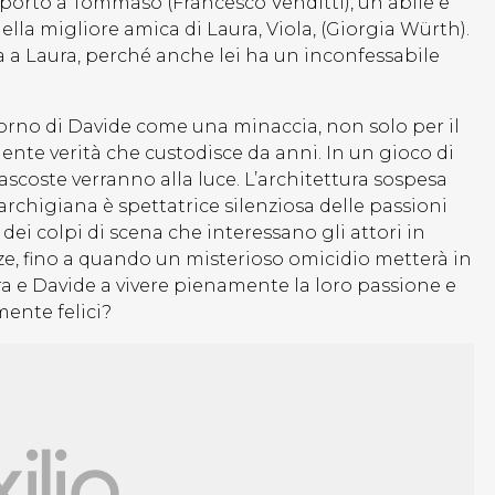
pporto a Tommaso (Francesco Venditti), un abile e
la migliore amica di Laura, Viola, (Giorgia Würth).
a a Laura, perché anche lei ha un inconfessabile
ritorno di Davide come una minaccia, non solo per il
nte verità che custodisce da anni. In un gioco di
ascoste verranno alla luce. L’architettura sospesa
rchigiana è spettatrice silenziosa delle passioni
dei colpi di scena che interessano gli attori in
zze, fino a quando un misterioso omicidio metterà in
ra e Davide a vivere pienamente la loro passione e
mente felici?