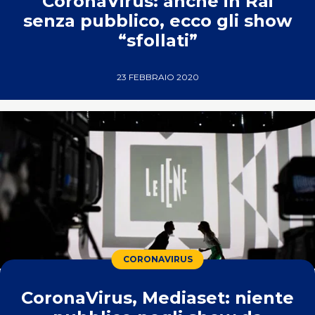
CoronaVirus: anche in Rai
senza pubblico, ecco gli show
“sfollati”
23 FEBBRAIO 2020
CORONAVIRUS
CoronaVirus, Mediaset: niente