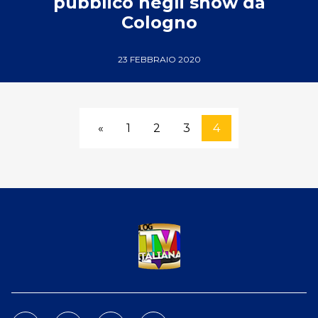
pubblico negli show da
Cologno
23 FEBBRAIO 2020
«
1
2
3
4