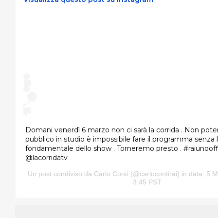
Domani venerdì 6 marzo non ci sarà la corrida . Non pote
pubblico in studio è impossibile fare il programma senza
fondamentale dello show . Torneremo presto . #raiunooffi
@lacorridatv
Un post condiviso da
Carlo Conti
(@carlocontirai) in data: 5 M
3:45 PST