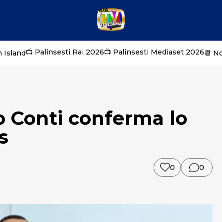
📺 Palinsesti Rai 2026
📺 Palinsesti Mediaset 2026
 Island
📆 N
lo Conti conferma lo
s
0
0