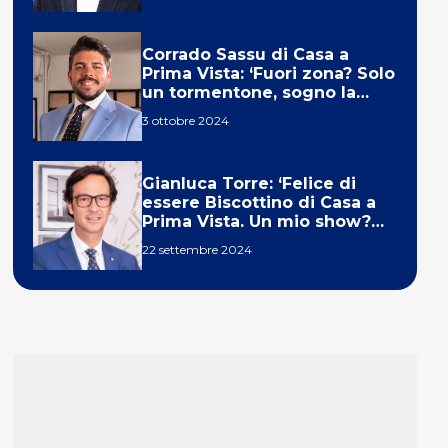
Corrado Sassu di Casa a
Prima Vista: ‘Fuori zona? Solo
un tormentone, sogno la
telecronaca di F1’
3 ottobre 2024
Gianluca Torre: ‘Felice di
essere Biscottino di Casa a
Prima Vista. Un mio show?
Un sogno’
22 settembre 2024