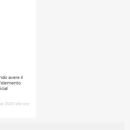
ndo avere il
 l’elemento
cial
ar 2020 alle ore