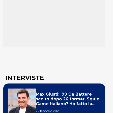
INTERVISTE
Max Giusti: ’99 Da Battere
scelto dopo 26 format, Squid
Game italiano? Ho fatto la
ola!’
22 febbraio 2025