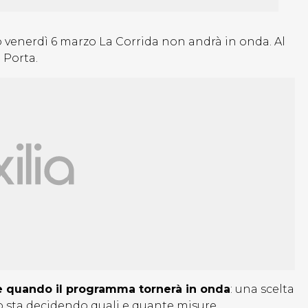
venerdì 6 marzo La Corrida non andrà in onda. Al
 Porta.
e quando il programma tornerà in onda
: una scelta
no sta decidendo quali e quante misure