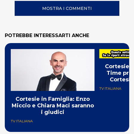
MOSTRA I COMMENTI
POTREBBE INTERESSARTI ANCHE
Cortesie i
Time prep
Cortesie
TV ITALIANA
Cortesie in Famiglia: Enzo
Miccio e Chiara Maci saranno
i giudici
TV ITALIANA