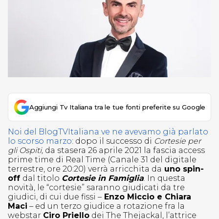
Aggiungi Tv Italiana tra le tue fonti preferite su Google
Noi del BlogTVItaliana ve ne avevamo già parlato
lo scorso marzo
: dopo il successo di
Cortesie per
gli Ospiti,
da stasera 26 aprile 2021 la fascia access
prime time di Real Time (Canale 31 del digitale
terrestre, ore 20:20) verrà arricchita da
uno spin-
off
dal titolo
Cortesie in Famiglia
. In questa
novità, le “cortesie” saranno giudicati da tre
giudici, di cui due fissi –
Enzo Miccio e Chiara
Maci
– ed un terzo giudice a rotazione fra la
webstar
Ciro Priello
dei The Thejackal, l’attrice