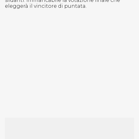
sfidanti. Immancabile la votazione finale che
eleggerà il vincitore di puntata.