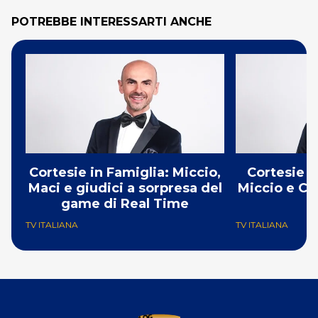
POTREBBE INTERESSARTI ANCHE
Cortesie in Famiglia: Miccio,
Cortesie i
Maci e giudici a sorpresa del
Miccio e Ch
game di Real Time
i
TV ITALIANA
TV ITALIANA