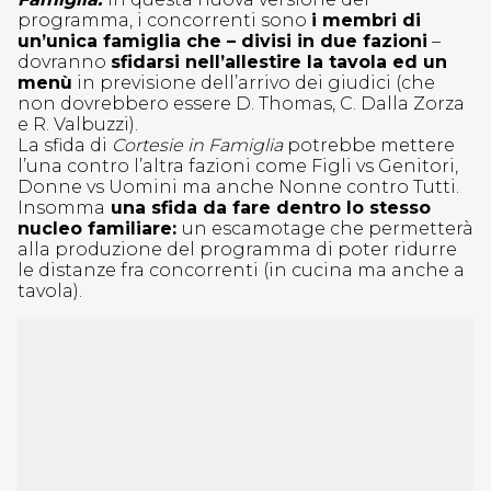
programma, i concorrenti sono
i membri di
un’unica famiglia che – divisi in due fazioni
–
dovranno
sfidarsi nell’allestire la tavola ed un
menù
in previsione dell’arrivo dei giudici (che
non dovrebbero essere D. Thomas, C. Dalla Zorza
e R. Valbuzzi).
La sfida di
Cortesie in Famiglia
potrebbe mettere
l’una contro l’altra fazioni come Figli vs Genitori,
Donne vs Uomini ma anche Nonne contro Tutti.
Insomma
una sfida da fare dentro lo stesso
nucleo familiare:
un escamotage che permetterà
alla produzione del programma di poter ridurre
le distanze fra concorrenti (in cucina ma anche a
tavola).