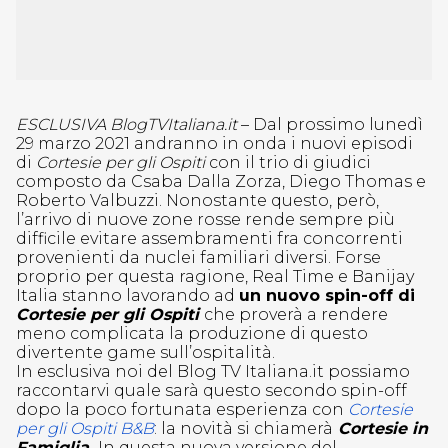
ESCLUSIVA BlogTVItaliana.it
– Dal prossimo lunedì
29 marzo 2021 andranno in onda i nuovi episodi
di
Cortesie per gli Ospiti
con il trio di giudici
composto da Csaba Dalla Zorza, Diego Thomas e
Roberto Valbuzzi. Nonostante questo, però,
l’arrivo di nuove zone rosse rende sempre più
difficile evitare assembramenti fra concorrenti
provenienti da nuclei familiari diversi. Forse
proprio per questa ragione, Real Time e Banijay
Italia stanno lavorando ad
un nuovo spin-off di
Cortesie per gli Ospiti
che proverà a rendere
meno complicata la produzione di questo
divertente game sull’ospitalità.
In esclusiva noi del Blog TV Italiana.it possiamo
raccontarvi quale sarà questo secondo spin-off
dopo la poco fortunata esperienza con
Cortesie
per gli Ospiti B&B
: la novità si chiamerà
Cortesie in
Famiglia.
In questa nuova versione del