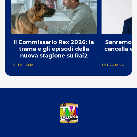
Il Commissario Rex 2026: la
Sanremo 2
trama e gli episodi della
cancella e 
nuova stagione su Rai2
G
TV ITALIANA
TV ITALIANA