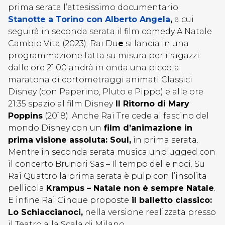
prima serata l’attesissimo documentario
Stanotte a Torino con Alberto Angela
,
a cui
seguirà in seconda serata il film comedy A Natale
Cambio Vita (2023). Rai Du
e
si lancia in una
programmazione fatta su misura per i ragazzi:
dalle ore 21:00 andrà in onda una piccola
maratona di cortometraggi animati Classici
Disney (con Paperino, Pluto e Pippo) e alle ore
21:35 spazio al film Disney
Il Ritorno di Mary
Poppins
(2018). Anche Rai Tre cede al fascino del
mondo Disney con un
film d’animazione in
prima visione assoluta: Soul,
in prima serata.
Mentre in seconda serata musica unplugged con
il concerto Brunori Sas – Il tempo delle noci. Su
Rai Quattro la prima serata è pulp con l’insolita
pellicola
Krampus – Natale non è sempre Natale
.
E infine Rai Cinque proposte
il balletto classico:
Lo Schiaccianoci,
nella versione realizzata presso
il Teatro alla Scala di Milano.