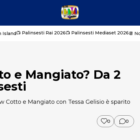
📺 Palinsesti Rai 2026
📺 Palinsesti Mediaset 2026
 Island
📆 N
tto e Mangiato? Da 2
sesti
w Cotto e Mangiato con Tessa Gelisio è sparito
0
0