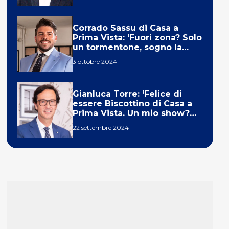
Corrado Sassu di Casa a
Prima Vista: ‘Fuori zona? Solo
un tormentone, sogno la
telecronaca di F1’
3 ottobre 2024
Gianluca Torre: ‘Felice di
essere Biscottino di Casa a
Prima Vista. Un mio show?
Un sogno’
22 settembre 2024