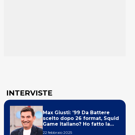
INTERVISTE
Max Giusti: ’99 Da Battere
scelto dopo 26 format, Squid
Game italiano? Ho fatto la
ola!’
22 febbraio 2025