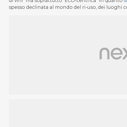
di vini” ma soprattutto “ECO-centrica” in quanto
s
spesso declinata al mondo del ri-uso, dei luoghi c