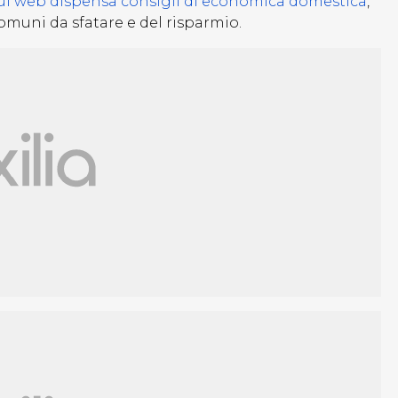
ul web dispensa consigli di economica domestica
,
omuni da sfatare e del risparmio.