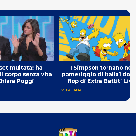
et multata: ha
I Simpson tornano nel
il corpo senza vita
pomeriggio di Italia1 dopo
Chiara Poggi
flop di Extra Battiti Live
TV ITALIANA