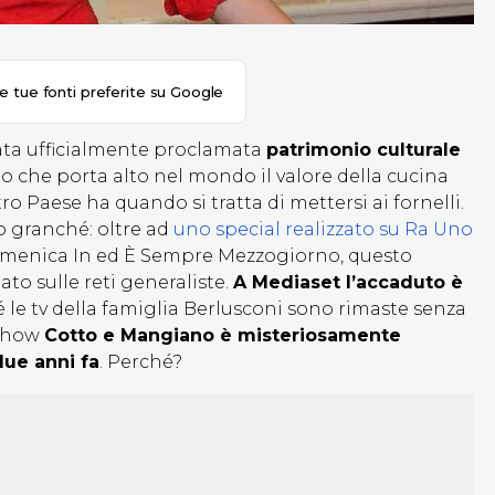
le tue fonti preferite su Google
ata ufficialmente proclamata
patrimonio culturale
o che porta alto nel mondo il valore della cucina
o Paese ha quando si tratta di mettersi ai fornelli.
o granché: oltre ad
uno special realizzato su Ra Uno
omenica In ed È Sempre Mezzogiorno, questo
o sulle reti generaliste.
A Mediaset l’accaduto è
le tv della famiglia Berlusconi sono rimaste senza
 show
Cotto e Mangiano è misteriosamente
ue anni fa
. Perché?