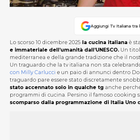
Aggiungi Tv Italiana tra 
Lo scorso 10 dicembre 2025
la cucina italiana
è st
e immateriale dell’umanità
dall’UNESCO.
Un titol
mediterranea e della grande tradizione che il nostr
Un traguardo che la tv italiana non sta celebrand
con Milly Carlucci
e un paio di annunci dentro D
traguardo pare essere stato discretamente snobbat
stato accennato solo in qualche tg
anche perché 
programmi di cucina. Persino il famoso cooking
scomparso dalla programmazione di Italia Uno d