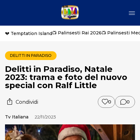
📺 Palinsesti Rai 2026
📺 Palinsesti Me
💔 Temptation Island
DELITTI IN PARADISO
Delitti in Paradiso, Natale
2023: trama e foto del nuovo
special con Ralf Little
Condividi
0
0
Tv Italiana
22/11/2023