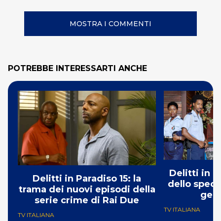
MOSTRA I COMMENTI
POTREBBE INTERESSARTI ANCHE
Delitti in 
Delitti in Paradiso 15: la
dello specia
trama dei nuovi episodi della
gen
serie crime di Rai Due
TV ITALIANA
TV ITALIANA