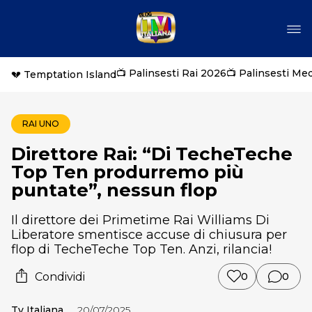
📺 Palinsesti Rai 2026
📺 Palinsesti Me
💔 Temptation Island
RAI UNO
Direttore Rai: “Di TecheTeche
Top Ten produrremo più
puntate”, nessun flop
Il direttore dei Primetime Rai Williams Di
Liberatore smentisce accuse di chiusura per
flop di TecheTeche Top Ten. Anzi, rilancia!
Condividi
0
0
Tv Italiana
20/07/2025