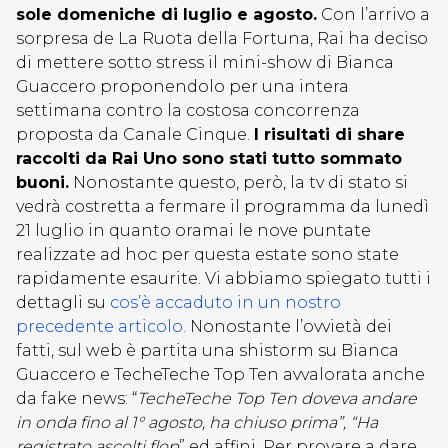
sole domeniche di luglio e agosto.
Con l’arrivo a
sorpresa de La Ruota della Fortuna, Rai ha deciso
di mettere sotto stress il mini-show di Bianca
Guaccero proponendolo per una intera
settimana contro la costosa concorrenza
proposta da Canale Cinque.
I risultati di share
raccolti da Rai Uno sono stati tutto sommato
buoni.
Nonostante questo, però, la tv di stato si
vedrà costretta a fermare il programma da lunedì
21 luglio in quanto oramai le nove puntate
realizzate ad hoc per questa estate sono state
rapidamente esaurite. Vi abbiamo spiegato tutti i
dettagli su
cos’è accaduto in un nostro
precedente articolo.
Nonostante l’ovvietà dei
fatti, sul web è partita una shistorm su Bianca
Guaccero e TecheTeche Top Ten avvalorata anche
da fake news: “
TecheTeche Top Ten doveva andare
in onda fino al 1° agosto, ha chiuso prima”, “Ha
registrato ascolti flop
” ed affini. Per provare a dare