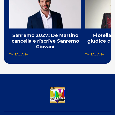
Sanremo 2027: De Martino
Fiorella
cancella e riscrive Sanremo
giudice di 
Giovani
TV ITALIANA
TV ITALIANA