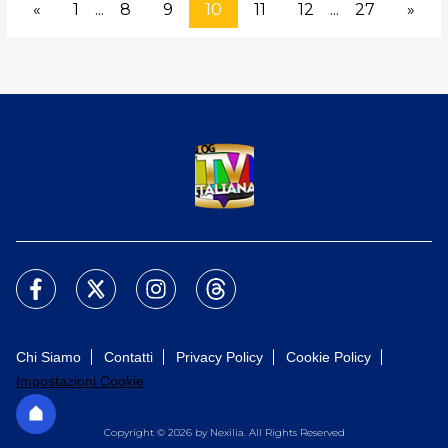
«
1
...
8
9
10
11
12
...
27
»
Chi Siamo
Contatti
Privacy Policy
Cookie Policy
Impostazioni Cookie
Copyright © 2026 by Nexilia. All Rights Reserved