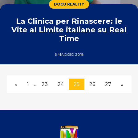
DOCU REALITY
La Clinica per Rinascere: le
Vite al Limite italiane su Real
Time
6 MAGGIO 2018
«
1
...
23
24
25
26
27
»