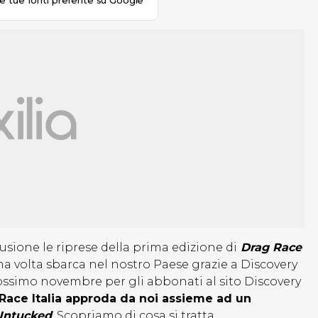
le tue fonti preferite su Google
sione le riprese della prima edizione di
Drag Race
ima volta sbarca nel nostro Paese grazie a Discovery
ossimo novembre per gli abbonati al sito Discovery
Race Italia approda da noi assieme ad un
Untucked
. Scopriamo di cosa si tratta.