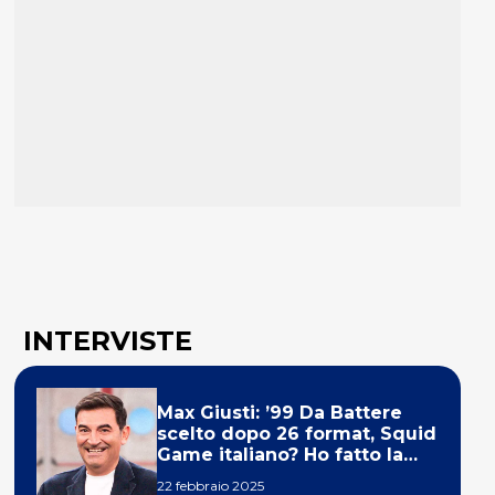
INTERVISTE
Max Giusti: ’99 Da Battere
scelto dopo 26 format, Squid
Game italiano? Ho fatto la
ola!’
22 febbraio 2025