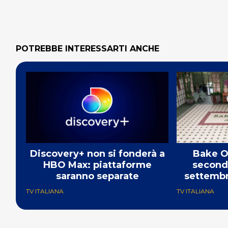
POTREBBE INTERESSARTI ANCHE
Discovery+ non si fonderà a
Bake Of
HBO Max: piattaforme
seconda
saranno separate
settembre
TV ITALIANA
TV ITALIANA