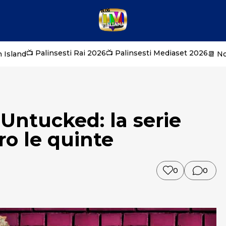
📺 Palinsesti Rai 2026
📺 Palinsesti Mediaset 2026
 Island
📆 N
 Untucked: la serie
ro le quinte
0
0