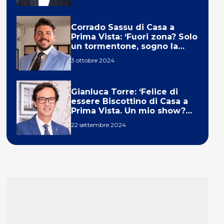
Corrado Sassu di Casa a
Prima Vista: ‘Fuori zona? Solo
un tormentone, sogno la
telecronaca di F1’
3 ottobre 2024
Gianluca Torre: ‘Felice di
essere Biscottino di Casa a
Prima Vista. Un mio show?
Un sogno’
22 settembre 2024