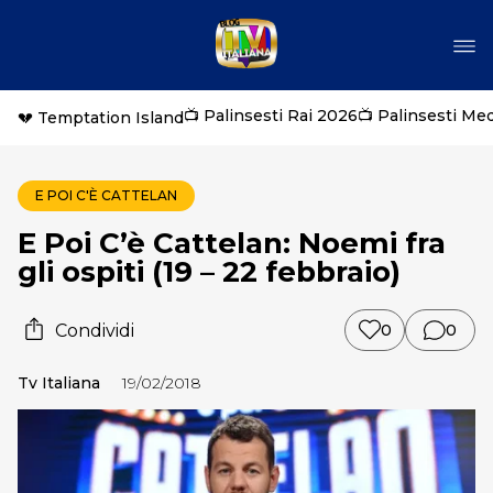
📺 Palinsesti Rai 2026
📺 Palinsesti Me
💔 Temptation Island
E POI C'È CATTELAN
E Poi C’è Cattelan: Noemi fra
gli ospiti (19 – 22 febbraio)
Condividi
0
0
Tv Italiana
19/02/2018