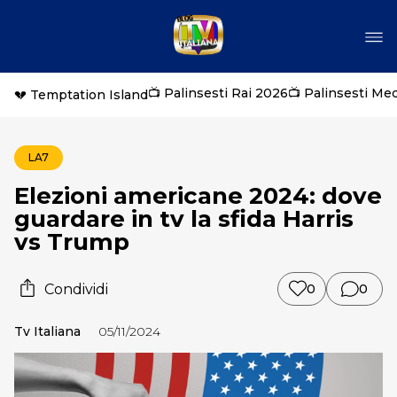
📺 Palinsesti Rai 2026
📺 Palinsesti Me
💔 Temptation Island
LA7
Elezioni americane 2024: dove
guardare in tv la sfida Harris
vs Trump
Condividi
0
0
Tv Italiana
05/11/2024