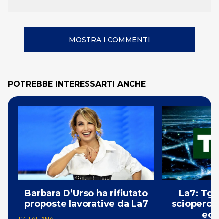
MOSTRA I COMMENTI
POTREBBE INTERESSARTI ANCHE
Barbara D’Urso ha rifiutato
La7: Tg e
proposte lavorative da La7
sciopero i
ecc
TV ITALIANA