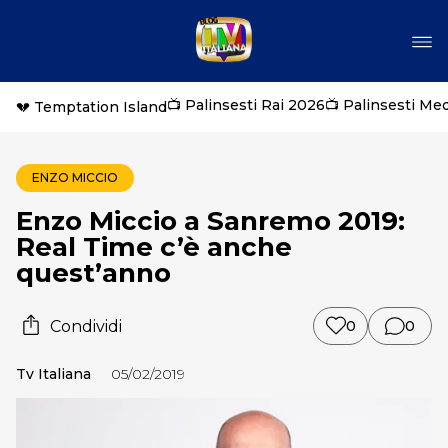
📺 Palinsesti Rai 2026
📺 Palinsesti Me
💔 Temptation Island
ENZO MICCIO
Enzo Miccio a Sanremo 2019:
Real Time c’è anche
quest’anno
Condividi
0
0
Tv Italiana
05/02/2019