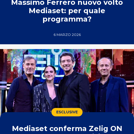
Massimo Ferrero nuovo volto
Mediaset: per quale
programma?
6 MARZO 2026
ESCLUSIVE
Mediaset conferma Zelig ON