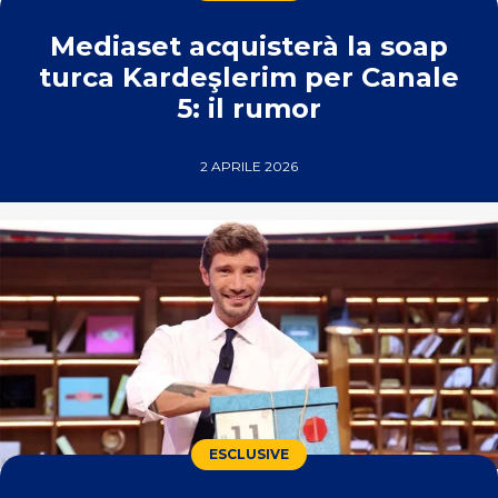
Mediaset acquisterà la soap
turca Kardeşlerim per Canale
5: il rumor
2 APRILE 2026
ESCLUSIVE