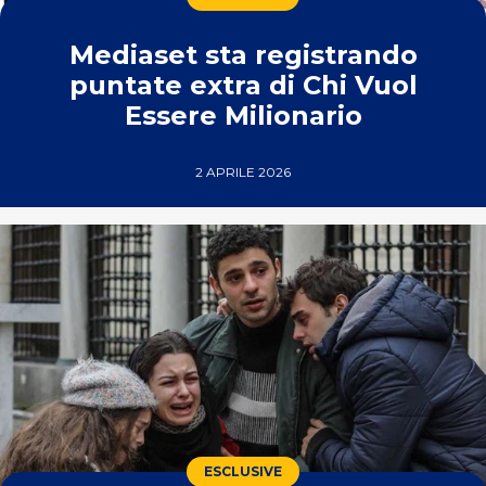
Mediaset sta registrando
puntate extra di Chi Vuol
Essere Milionario
2 APRILE 2026
ESCLUSIVE