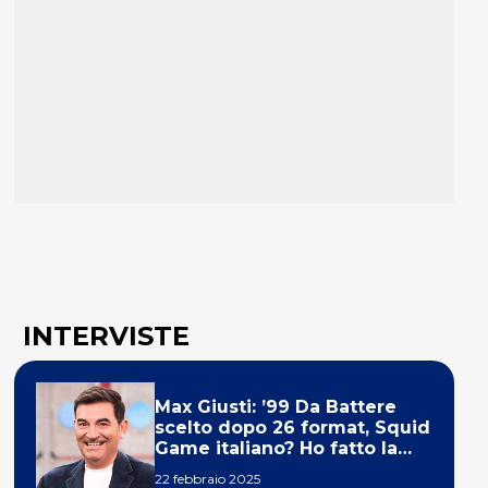
INTERVISTE
Max Giusti: ’99 Da Battere
scelto dopo 26 format, Squid
Game italiano? Ho fatto la
ola!’
22 febbraio 2025