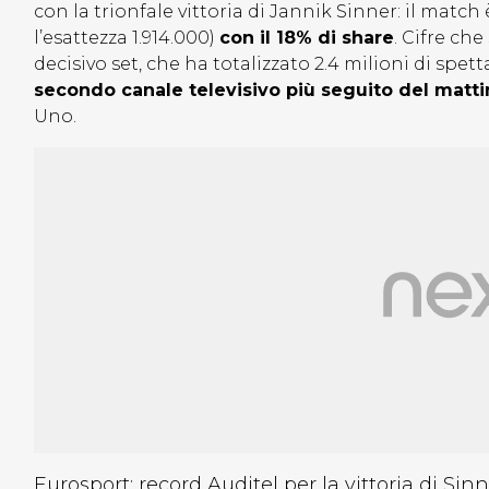
con la trionfale vittoria di Jannik Sinner: il match 
l’esattezza 1.914.000)
con il 18% di share
. Cifre ch
decisivo set, che ha totalizzato 2.4 milioni di spet
secondo canale televisivo più seguito del mat
Uno.
Eurosport: record Auditel per la vittoria di Sin