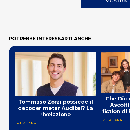
MOSTRA 
POTREBBE INTERESSARTI ANCHE
Che Dio c
Tommaso Zorzi possiede il
Ascolti
decoder meter Auditel? La
fiction di
rivelazione
TV ITALIANA
TV ITALIANA