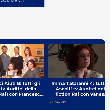
I COMMENTI
i Aiuti 8: tutti gli
Imma Tataranni 4: tutti gli
 tv Auditel della
Ascolti tv Auditel della
 Rai1 con Francesca
fiction Rai con Vanessa
Chillemi
Scalera
TV ITALIANA