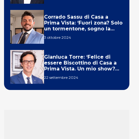
Corrado Sassu di Casa a
Prima Vista: ‘Fuori zona? Solo
un tormentone, sogno la
telecronaca di F1’
3 ottobre 2024
Gianluca Torre: ‘Felice di
essere Biscottino di Casa a
Prima Vista. Un mio show?
Un sogno’
22 settembre 2024