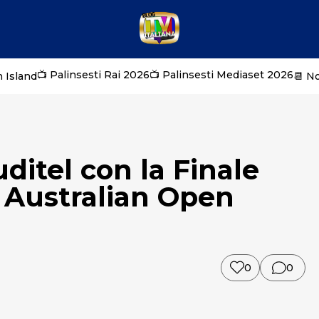
📺 Palinsesti Rai 2026
📺 Palinsesti Mediaset 2026
 Island
📆 N
ditel con la Finale
i Australian Open
0
0