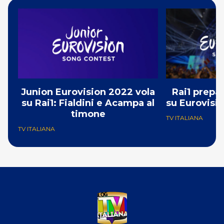
Junion Eurovision 2022 vola
Rai1 prepa
su Rai1: Fialdini e Acampa al
su Eurovisio
timone
TV ITALIANA
TV ITALIANA