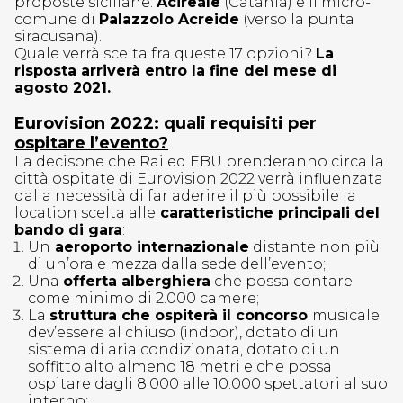
proposte siciliane:
Acireale
(Catania) e il micro-
comune di
Palazzolo Acreide
(verso la punta
siracusana).
Quale verrà scelta fra queste 17 opzioni?
La
risposta arriverà entro la fine del mese di
agosto 2021.
Eurovision 2022: quali requisiti per
ospitare l’evento?
La decisone che Rai ed EBU prenderanno circa la
città ospitate di Eurovision 2022 verrà influenzata
dalla necessità di far aderire il più possibile la
location scelta alle
caratteristiche principali del
bando di gara
:
Un
aeroporto internazionale
distante non più
di un’ora e mezza dalla sede dell’evento;
Una
offerta alberghiera
che possa contare
come minimo di 2.000 camere;
La
struttura che ospiterà il concorso
musicale
dev’essere al chiuso (indoor), dotato di un
sistema di aria condizionata, dotato di un
soffitto alto almeno 18 metri e che possa
ospitare dagli 8.000 alle 10.000 spettatori al suo
interno;