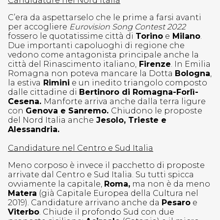
Candidature nel Nord Italia
C’era da aspettarselo che le prime a farsi avanti
per accogliere
Eurovision Song Contest 2022
fossero le quotatissime città di
Torino
e
Milano
.
Due importanti capoluoghi di regione che
vedono come antagonista principale anche la
città del Rinascimento italiano,
Firenze
. In Emilia
Romagna non poteva mancare la Dotta
Bologna
,
la estiva
Rimini
e un inedito triangolo composto
dalle cittadine di
Bertinoro di Romagna-Forlì-
Cesena.
Manforte arriva anche dalla terra ligure
con
Genova e Sanremo.
Chiudono le proposte
del Nord Italia anche
Jesolo, Trieste e
Alessandria.
Candidature nel Centro e Sud Italia
Meno corposo è invece il pacchetto di proposte
arrivate dal Centro e Sud Italia. Su tutti spicca
ovviamente la capitale,
Roma,
ma non è da meno
Matera
(già Capitale Europea della Cultura nel
2019). Candidature arrivano anche da
Pesaro
e
Viterbo
. Chiude il profondo Sud con due