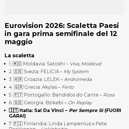
Eurovision 2026: Scaletta Paesi
in gara prima semifinale del 12
maggio
La scaletta
1. 🇲🇩 Moldavia: Satoshi –
Viva, Moldova!
2. 🇸🇪 Svezia: FELICIA –
My System
3. 🇭🇷 Croazia: LELEK –
Andromeda
4. 🇬🇷 Grecia: Akylas –
Ferto
5. 🇵🇹 Portogallo: Bandidos do Cante –
Rosa
6. 🇬🇪 Georgia: Bzikebi –
On Replay
🇮🇹 Italia: Sal Da Vinci –
Per Sempre
Sì
(FUORI
GARA!)
7. 🇫🇮 Finlandia: Linda Lampenius x Pete