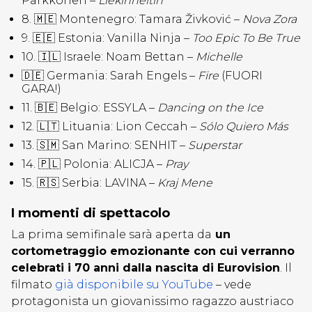
Parkkonen –
Liekinheitin
8. 🇲🇪 Montenegro: Tamara Živković –
Nova Zora
9. 🇪🇪 Estonia: Vanilla Ninja –
Too Epic
To
Be True
10. 🇮🇱 Israele: Noam Bettan –
Michelle
🇩🇪 Germania: Sarah Engels –
Fire
(FUORI
GARA!)
11. 🇧🇪 Belgio: ESSYLA –
Dancing on the Ice
12. 🇱🇹 Lituania: Lion Ceccah –
Sólo
Quiero
Más
13. 🇸🇲 San Marino: SENHIT –
Superstar
14. 🇵🇱 Polonia: ALICJA –
Pray
15. 🇷🇸 Serbia: LAVINA –
Kraj Mene
I momenti di spettacolo
La prima semifinale sarà aperta da
un
cortometraggio emozionante con cui verranno
celebrati i 70 anni dalla nascita di Eurovision
. Il
filmato
già disponibile su YouTube
– vede
protagonista un giovanissimo ragazzo austriaco