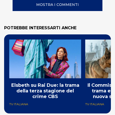
MOSTRA I COMMENTI
POTREBBE INTERESSARTI ANCHE
Elsbeth su Rai Due: la trama
Il Commissa
della terza stagione del
trama e g
crime CBS
nuova st
TV ITALIANA
TV ITALIANA