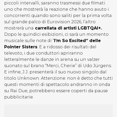
piccoli intervalli, saranno trasmessi due filmati:
uno che mostrerà la reazione che hanno avuto i
concorrenti quando sono saliti per la prima volta
sul grande palco di Eurovision 2026, l’altro
mostrerà una
carrellata di artisti LGBTQAI+.
Dopo le quindici esibizioni, ci sarà un momento
musicale sulle note di “
I’m So Excited” delle
Pointer Sisters
. E a ridosso dei risultati del
televoto, i due conduttori apriranno
letteralmente le danze in arena su un valzer
suonato sul brano “
Merci, Cherie” di U
do Jürgens.
E infine, J.J. presenterà il suo nuovo singolo dal
titolo Unknown.
Attenzione: non è detto che tutti
questi momenti di spettacolo andranno in onda
su Rai Due, potrebbero essere coperti da pause
pubblicitarie.