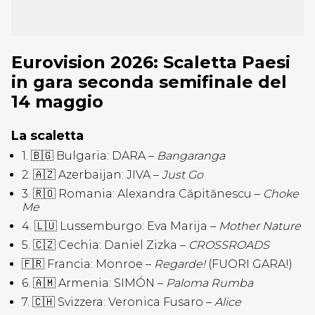
Eurovision 2026: Scaletta Paesi
in gara seconda semifinale del
14 maggio
La scaletta
1. 🇧🇬 Bulgaria: DARA –
Bangaranga
2. 🇦🇿 Azerbaijan: JIVA –
Just Go
3. 🇷🇴 Romania: Alexandra Căpitănescu –
Choke
Me
4. 🇱🇺 Lussemburgo: Eva Marija –
Mother Nature
5. 🇨🇿 Cechia: Daniel Zizka –
CROSSROADS
🇫🇷 Francia: Monroe –
Regarde!
(FUORI GARA!)
6. 🇦🇲 Armenia: SIMÓN –
Paloma Rumba
7. 🇨🇭 Svizzera: Veronica Fusaro –
Alice