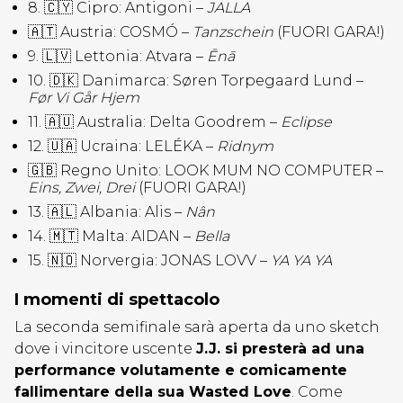
8. 🇨🇾 Cipro: Antigoni –
JALLA
🇦🇹 Austria: COSMÓ –
Tanzschein
(FUORI GARA!)
9. 🇱🇻 Lettonia: Atvara –
Ēnā
10. 🇩🇰 Danimarca: Søren Torpegaard Lund –
Før Vi Går Hjem
11. 🇦🇺 Australia: Delta Goodrem –
Eclipse
12. 🇺🇦 Ucraina: LELÉKA –
Ridnym
🇬🇧 Regno Unito: LOOK MUM NO COMPUTER –
Eins, Zwei, Drei
(FUORI GARA!)
13. 🇦🇱 Albania: Alis –
Nân
14. 🇲🇹 Malta: AIDAN –
Bella
15. 🇳🇴 Norvergia: JONAS LOVV –
YA YA YA
I momenti di spettacolo
La seconda semifinale sarà aperta da uno sketch
dove i vincitore uscente
J.J. si presterà ad una
performance volutamente e comicamente
fallimentare della sua Wasted Love
. Come