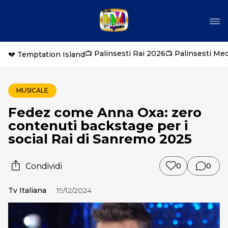
📺 Palinsesti Rai 2026
📺 Palinsesti Me
💔 Temptation Island
MUSICALE
Fedez come Anna Oxa: zero
contenuti backstage per i
social Rai di Sanremo 2025
Condividi
0
0
Tv Italiana
19/12/2024