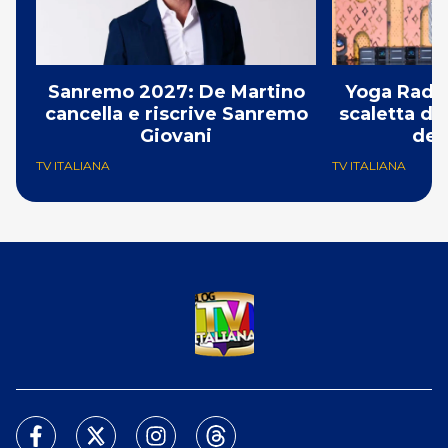
Sanremo 2027: De Martino
Yoga Radio
cancella e riscrive Sanremo
scaletta de
Giovani
del
TV ITALIANA
TV ITALIANA