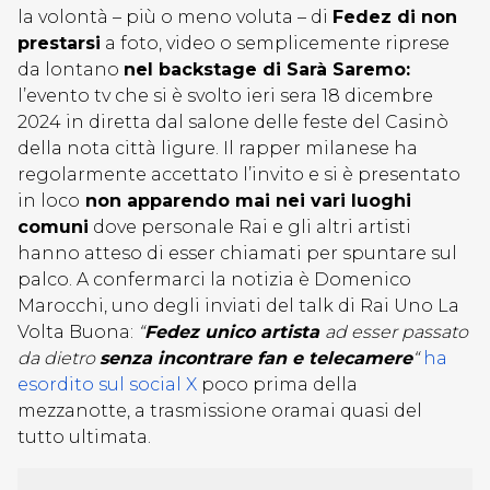
la volontà – più o meno voluta – di
Fedez di non
prestarsi
a foto, video o semplicemente riprese
da lontano
nel backstage di Sarà Saremo:
l’evento tv che si è svolto ieri sera 18 dicembre
2024 in diretta dal salone delle feste del Casinò
della nota città ligure. Il rapper milanese ha
regolarmente accettato l’invito e si è presentato
in loco
non apparendo mai nei vari luoghi
comuni
dove personale Rai e gli altri artisti
hanno atteso di esser chiamati per spuntare sul
palco. A confermarci la notizia è Domenico
Marocchi, uno degli inviati del talk di Rai Uno La
Volta Buona:
“
Fedez unico artista
ad esser passato
da dietro
senza incontrare fan e telecamere
“
ha
esordito sul social X
poco prima della
mezzanotte, a trasmissione oramai quasi del
tutto ultimata.