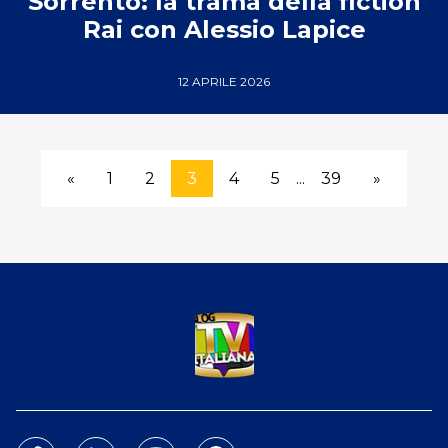
Sorrento: la trama della fiction
Rai con Alessio Lapice
12 APRILE 2026
«
1
2
3
4
5
...
39
»