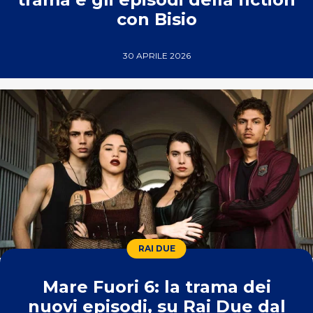
con Bisio
30 APRILE 2026
RAI DUE
Mare Fuori 6: la trama dei
nuovi episodi, su Rai Due dal