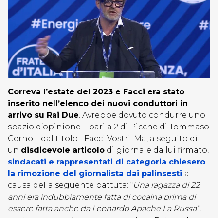
Correva l’estate del 2023 e Facci era stato
inserito nell’elenco dei nuovi conduttori in
arrivo su Rai Due
. Avrebbe dovuto condurre uno
spazio d’opinione – pari a 2 di Picche di Tommaso
Cerno – dal titolo I Facci Vostri. Ma, a seguito di
un
disdicevole articolo
di giornale da lui firmato,
sindacati e rappresentati di categoria chiesero
la rimozione del giornalista dai palinsesti
a
causa della seguente battuta: “
Una ragazza di 22
anni era indubbiamente fatta di cocaina prima di
essere fatta anche da Leonardo Apache La Russa”.