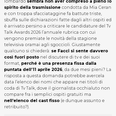
lombardo
sembra non aver compreso a pieno lo
spirito della trasmissione
condotta da Mia Ceran
e con troppa sfacciataggine fa battute triste,
sbuffa sulle dichiarazioni fatte dagli altri ospiti ed
è arrivato persino a criticare le candidature del Tv
Talk Awards 2026 l’annuale rubrica con cui
vengono premiate le novità della stagione
televisiva oramai agli sgoccioli. Giustamente
qualcuno si chiederà:
se Facci si sente davvero
così fuori posto
nel discutere di tv e dei suoi
format,
perché è una presenza fissa dalla
puntata dell’11 aprile 2026
, da due mesi pieni? La
risposta a questa domanda potrebbe avercela
data l’elenco dei nomi che appare nei titoli di
coda di Tv Talk, dove il giornalista occhialuto non
compare fra i semplici ospiti gratuiti ma
nell’elenco del cast fisso
(e dunque assunto e
retribuito?).