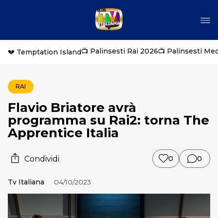
📺 Palinsesti Rai 2026
📺 Palinsesti Me
💔 Temptation Island
RAI
Flavio Briatore avrà
programma su Rai2: torna The
Apprentice Italia
Condividi
0
0
Tv Italiana
04/10/2023