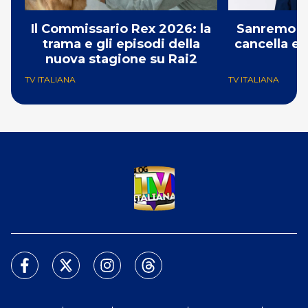
Il Commissario Rex 2026: la
Sanremo 2
trama e gli episodi della
cancella e 
nuova stagione su Rai2
G
TV ITALIANA
TV ITALIANA