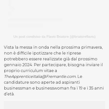
Un post condiviso da Flavio Briatore (@briatoreflavio)
Vista la messa in onda nella prossima primavera,
non è difficile ipotizzare che le riprese
potrebbero essere realizzate già dal prossimo
gennaio 2024. Per partecipare, bisogna inviare il
proprio curriculum vitae a
TheApprenticeItalia@Fremantle.com.
Le
candidature sono aperte ad aspiranti
businessman e businesswoman fra i 19 e i 35 anni
d’età.