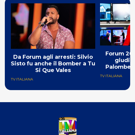
Forum 2025
Da Forum agli arresti: Silvio
giudici
Sisto fu anche il Bomber a Tu
Palombelli
Si Que Vales
TV ITALIANA
TV ITALIANA