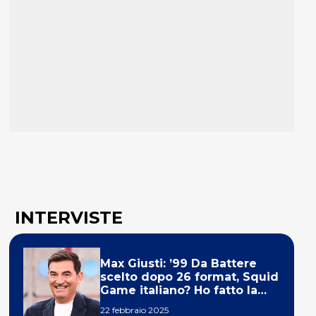
INTERVISTE
Max Giusti: ’99 Da Battere
scelto dopo 26 format, Squid
Game italiano? Ho fatto la
ola!’
22 febbraio 2025