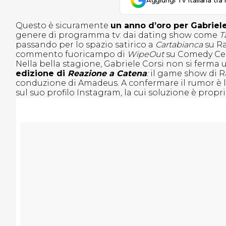
Aggiungi Tv Italiana tra 
Questo è sicuramente
un anno d’oro per Gabriele
genere di programma tv: dai dating show come
T
passando per lo spazio satirico a
Cartabianca
su Ra
commento fuoricampo di
WipeOut
su Comedy Cent
Nella bella stagione, Gabriele Corsi non si ferma
edizione di
Reazione a Catena
:
il game show di Ra
conduzione di Amadeus. A confermare il rumor è l
sul suo profilo Instagram, la cui soluzione è prop