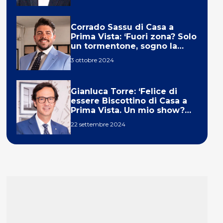
Corrado Sassu di Casa a
Prima Vista: ‘Fuori zona? Solo
un tormentone, sogno la
telecronaca di F1’
3 ottobre 2024
Gianluca Torre: ‘Felice di
essere Biscottino di Casa a
Prima Vista. Un mio show?
Un sogno’
22 settembre 2024