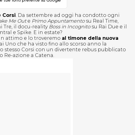
le tue fonti preferite su Google
 Corsi
. Da settembre ad oggi ha condotto ogni
ake Me Out
e
Primo Appuntamento
su Real Time,
i Tre, il docu-reality
Boss in Incognito
su Rai Due e il
ral e Spike. E in estate?
 un attimo e lo troveremo
al timone della nuova
i Uno che ha visto fino allo scorso anno la
o stesso Corsi con un divertente rebus pubblicato
rio Re-azione a Catena.